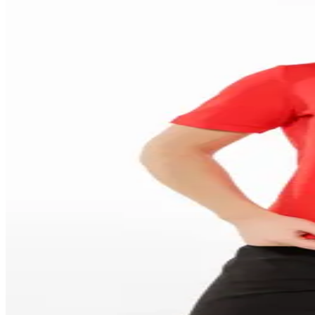
1472
W-1450
9149
1495
W-1456
1497