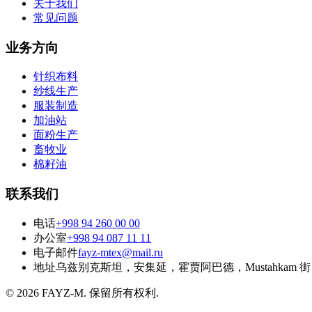
关于我们
常见问题
业务方向
针织布料
纱线生产
服装制造
加油站
面粉生产
畜牧业
棉籽油
联系我们
电话
+998 94 260 00 00
办公室
+998 94 087 11 11
电子邮件
fayz-mtex@mail.ru
地址
乌兹别克斯坦，安集延，霍贾阿巴德，Mustahkam 街 
©
2026
FAYZ-M
.
保留所有权利
.