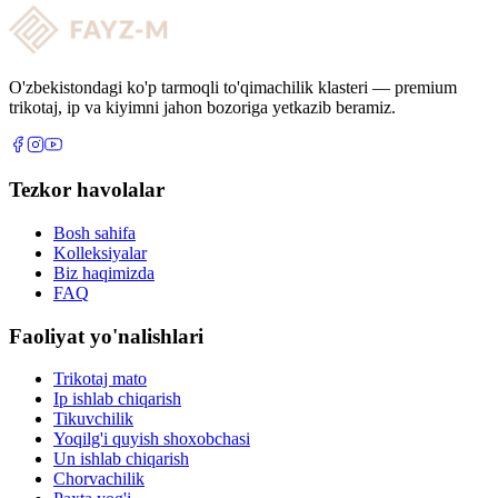
O'zbekistondagi ko'p tarmoqli to'qimachilik klasteri — premium
trikotaj, ip va kiyimni jahon bozoriga yetkazib beramiz.
Tezkor havolalar
Bosh sahifa
Kolleksiyalar
Biz haqimizda
FAQ
Faoliyat yo'nalishlari
Trikotaj mato
Ip ishlab chiqarish
Tikuvchilik
Yoqilg'i quyish shoxobchasi
Un ishlab chiqarish
Chorvachilik