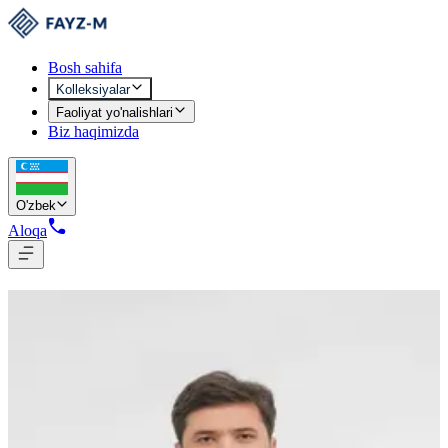
Bosh sahifa
Kolleksiyalar
Faoliyat yo'nalishlari
Biz haqimizda
O'zbek
Aloqa
Erkaklar kolleksiyasi
7
mahsulot
M-875