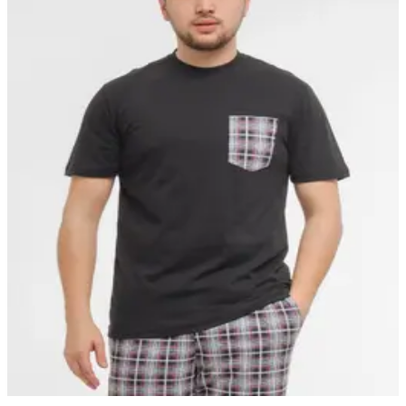
M-874
M-876
008 D
M-001
M-627
M-661