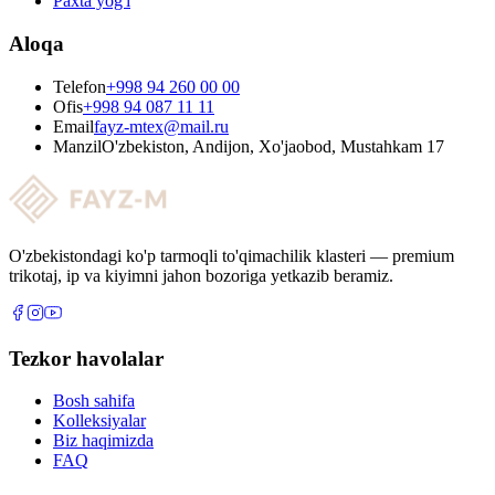
Paxta yog'i
Aloqa
Telefon
+998 94 260 00 00
Ofis
+998 94 087 11 11
Email
fayz-mtex@mail.ru
Manzil
O'zbekiston, Andijon, Xo'jaobod, Mustahkam 17
O'zbekistondagi ko'p tarmoqli to'qimachilik klasteri — premium
trikotaj, ip va kiyimni jahon bozoriga yetkazib beramiz.
Tezkor havolalar
Bosh sahifa
Kolleksiyalar
Biz haqimizda
FAQ