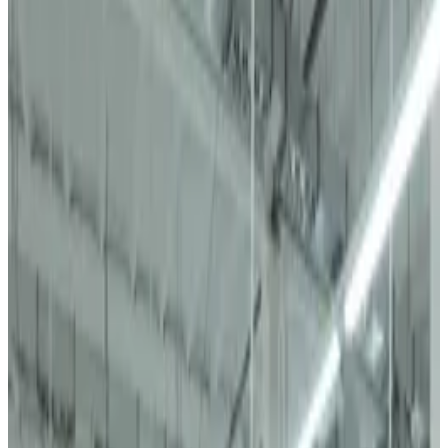
O'zbekiston, Xo'jaobodda tayyorlangan — 700+ malakali ishchi
tomonidan ishlab chiqarilgan premium trikotaj va kiyimlar, 5+
davlatga eksport qilinadi.
Mahsulot assortimentini ko'ring
Katalog so'rash →