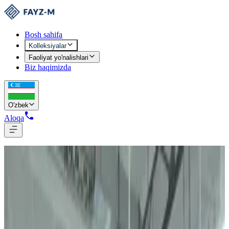
Bosh sahifa
Kolleksiyalar
Faoliyat yo'nalishlari
Biz haqimizda
O'zbek
Aloqa
“
Har bir tikuvda sifat.
”
Premium to'qimachilik va kiyim kolleksiyalari
O'zbekistonda ishlab chiqarilgan
FAYZ-M
To'qimachilik kolleksiyalari