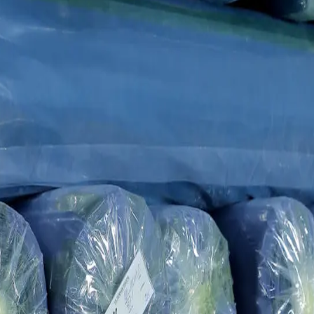
жд
нашего кластера. Фабрика оснащена ведущими мировыми технологи
AYZ-M. Мы строго контролируем все процессы от хлопкового вол
точности трикотажной вязки. Каждый рулон производится с один