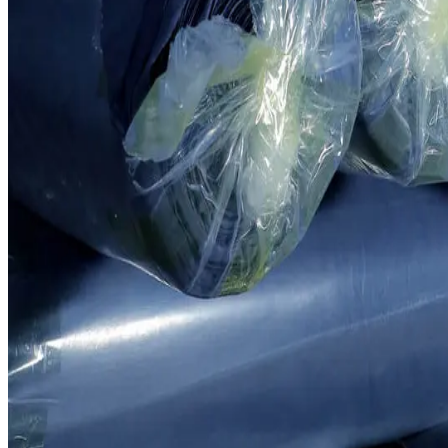
Трикотажное направление выпускает 4 015 тонн ткани в год д
50
+
Специалисты
Наша опытная команда ежесекундно контролирует качество прод
Масштаб кластера
4 015 тонн тканей в год
50 сотрудников производят ткани по международным стандарт
Производственные возможности
Производственные возможности и инвестиции
Производственные возможности
Производственные возможности и инве
Построенное в 2012–2017 годах с инвестициями 3 млн USD, тр