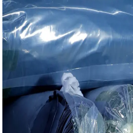
Трикотаж
Качественный трикотаж для любых ну
Производство трикотажной ткани — одно из ключевых звеньев 
производственная мощность: 4 015 тонн.
0
1
Современные и автоматизированные вязальные станки.
0
2
Высококачественные технологии Taifan и Jacquard.
Это подразделение создаёт качественную основу для изделий F
Связаться →
Обзор направления
“
Качество ткани — результат правильно подобранной пряжи и 
4 015
т
Годовой выпуск ткани