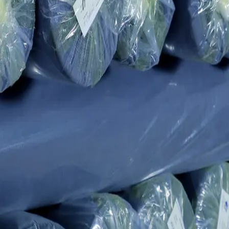
ля внутренних швейных линий и B2B-поставок.
укции на оборудовании Taifan, Honknit, Boosan и Jacquard.
ам.
стиции
икотажное подразделение использует современное оборудование