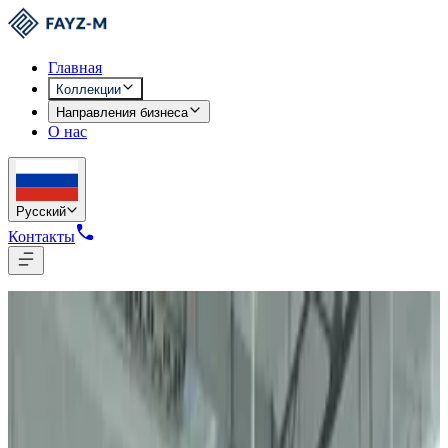
Главная
Коллекции
Направления бизнеса
О нас
Русский
Контакты
“
Качество в каждом стежке.
”
Премиальные текстильные коллекции и одежда
Сделано в Узбекистане
FAYZ-M
Текстильные коллекции