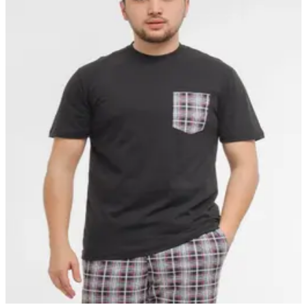
M-874
M-876
008 D
M-001
M-627
M-661