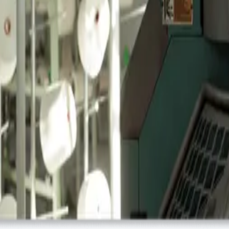
одель. Меньшие объёмы доступны по более высокой цене за един
сле завершения заказа клиент оплачивает оставшиеся 70% перед
+
ендом.
+
ы. Ускоренные сроки могут быть согласованы в индивидуальном 
ется персональный менеджер по продажам, который обеспечивае
ьно для вас. Также доступны эксклюзивные соглашения для защ