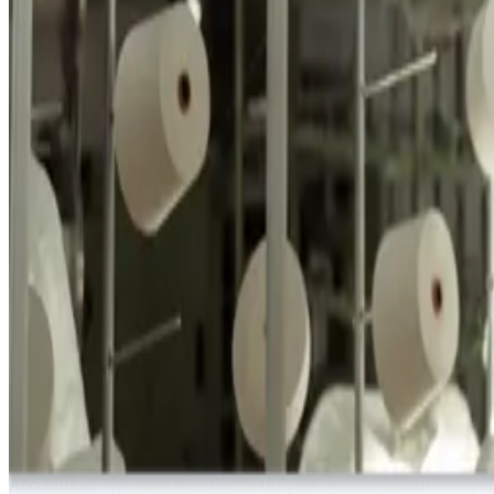
+
Каков минимальный объём заказа?
Минимальный объём заказа составляет 3 000 штук на цвет и м
+
Какие способы оплаты вы принимаете?
Компания требует 30% предоплаты для начала производства. По
Вы можете производить продукцию под нашим брендом?
Да, конечно, мы можем производить продукцию под вашим бр
Сколько времени занимает производство после оплаты?
Стандартное производство занимает 2–2,5 месяца после оплат
+
Кто будет нашим контактным лицом в процессе заказа?
Сначала готовится и согласовывается образец. Затем назнача
+
Вы можете создать для нас индивидуальный дизайн?
Абсолютно. При необходимости мы разработаем дизайн специал