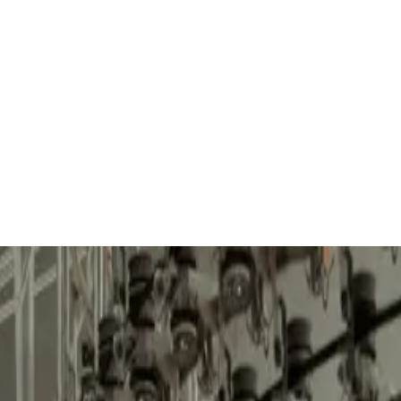
 строить устойчивые партнёрства.
циалистом напрямую.