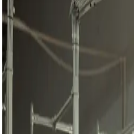
Обратитесь к нашим специалистам для быстрых и точных ответ
Позвонить сейчас →
Company
Полное имя
Email
Телефон
Выберите услугу
Сообщение
Отправить сообщение →
Адрес
Узбекистан, Андижан, Ходжаабад, Мустаҳкам 17