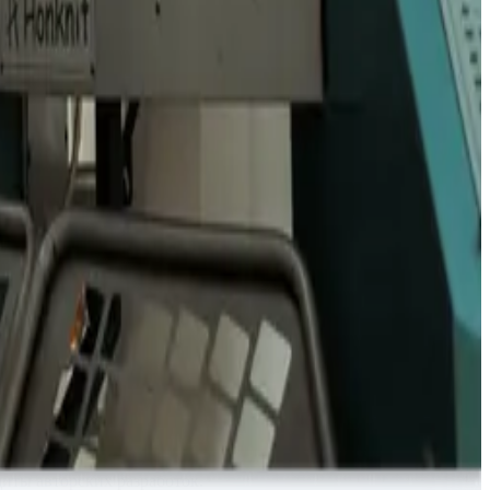
ицу.
 получением товара.
порядке.
т ежедневную коммуникацию.
иты авторских разработок.