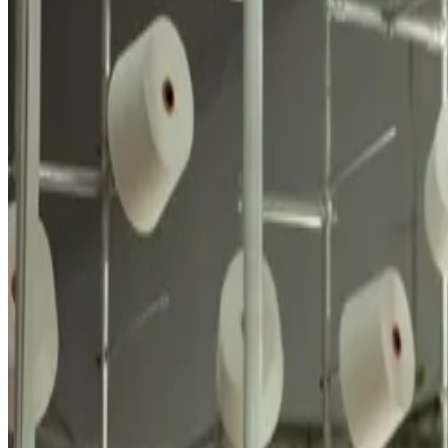
Открыть в картах →
Телефон
+998 94 260 00 00
+998 93 087 11 11
Время работы — 24/7
Email
fayz-mtex@mail.ru
Отвечаем в течение 24ч