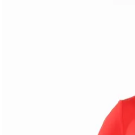
Ткань
Френч терри
Состав
100% хлопок
Вес
320 g/m²
Доступные размеры
44
46
48
50
52
Оставить заявку
Ответим в течение 24 часов
Оставить заявку
→