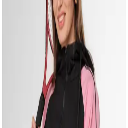
ощущением. Базовая вещь гардероба, рассчитанная на многие
сезоны.
Ткань
Интерлок
Состав
100% хлопок
Вес
320 g/m²
Доступные размеры
44
46
48
50
52
Оставить заявку
Ответим в течение 24 часов
Оставить заявку
→