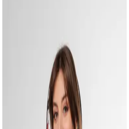
Женщины
W-1450
Оверсайз-вязка с опущенными плечами и уютным