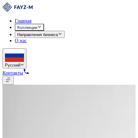
Главная
Коллекции
Направления бизнеса
О нас
Русский
Контакты
Коллекции
/
Женщины
/
W-1456
Сделано в Узбекистане
W-1456