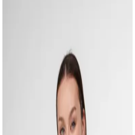
Женщины
W-1456
Свитер с V-образным вырезом в свободном силуэте.