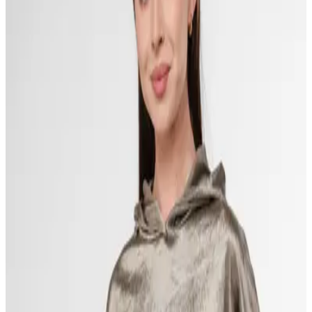
Вневременной дизайн с тонкой текстурой для любой фигуры.
Ткань
Тонкий трикотаж
Состав
100% хлопок
Вес
220 g/m²
Доступные размеры
44
46
48
50
Оставить заявку
Ответим в течение 24 часов
Оставить заявку
→